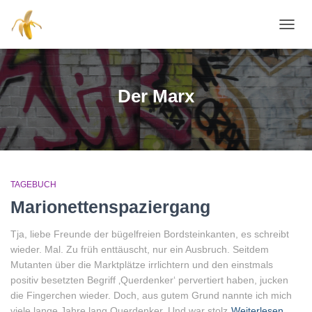
NAVI
Der Marx
TAGEBUCH
Marionettenspaziergang
Tja, liebe Freunde der bügelfreien Bordsteinkanten, es schreibt
wieder. Mal. Zu früh enttäuscht, nur ein Ausbruch. Seitdem
Mutanten über die Marktplätze irrlichtern und den einstmals
positiv besetzten Begriff ‚Querdenker‘ pervertiert haben, jucken
die Fingerchen wieder. Doch, aus gutem Grund nannte ich mich
viele lange Jahre lang Querdenker. Und war stolz
Weiterlesen