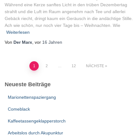
Während eine Kerze sanftes Licht in den trüben Dezembertag
strahlt und die Luft im Raum angenehm nach Tee und allerlei
Gebäck riecht, dringt kaum ein Geräusch in die andächtige Stille.
Ach wie schön, nur noch vier Tage bis – Weihnachten. Wie
Weiterlesen
Von
Der Marx
, vor
16 Jahren
1
2
…
12
NÄCHSTE
Seitennummerierung
Neueste Beiträge
der
Marionettenspaziergang
Beiträge
Comeblack
Kaffeetassengeklapperstorch
Arbeitslos durch Akupunktur