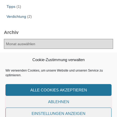
Tipps
(1)
Verdichtung
(2)
Archiv
A
r
c
h
Cookie-Zustimmung verwalten
i
v
Wir verwenden Cookies, um unsere Website und unseren Service zu
optimieren.
ALLER ANFANG
NOTHING ABOUT SHULTZ
TIPPSELEIEN
ALLE COOKIES AKZEPTIEREN
ABLEHNEN
IMPRESSUM
EINSTELLUNGEN ANZEIGEN
Hestia | Entwickelt von
ThemeIsle