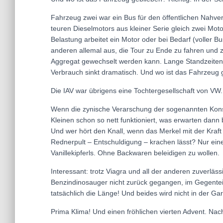
Fahrzeug zwei war ein Bus für den öffentlichen Nahver
teuren Dieselmotors aus kleiner Serie gleich zwei Mo
Belastung arbeitet ein Motor oder bei Bedarf (voller Bus
anderen allemal aus, die Tour zu Ende zu fahren und z
Aggregat gewechselt werden kann. Lange Standzeiten, 
Verbrauch sinkt dramatisch. Und wo ist das Fahrzeug g
Die IAV war übrigens eine Tochtergesellschaft von V
Wenn die zynische Verarschung der sogenannten Ko
Kleinen schon so nett funktioniert, was erwarten dann 
Und wer hört den Knall, wenn das Merkel mit der Kraft
Rednerpult – Entschuldigung – krachen lässt? Nur eine
Vanillekipferls. Ohne Backwaren beleidigen zu wollen.
Interessant: trotz Viagra und all der anderen zuverläs
Benzindinosauger nicht zurück gegangen, im Gegenteil. 
tatsächlich die Länge! Und beides wird nicht in der 
Prima Klima! Und einen fröhlichen vierten Advent. Nach