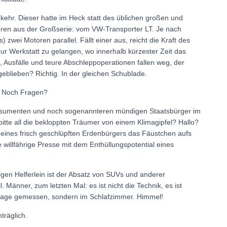
kehr. Dieser hatte im Heck statt des üblichen großen und
toren aus der Großserie: vom VW-Transporter LT. Je nach
) zwei Motoren parallel. Fällt einer aus, reicht die Kraft des
ur Werkstatt zu gelangen, wo innerhalb kürzester Zeit das
Ausfälle und teure Abschleppoperationen fallen weg, der
eblieben? Richtig. In der gleichen Schublade.
W. Noch Fragen?
nsumenten und noch sogenannteren mündigen Staatsbürger im
bitte all die bekloppten Träumer von einem Klimagipfel? Hallo?
 eines frisch geschlüpften Erdenbürgers das Fäustchen aufs
 willfährige Presse mit dem Enthüllungspotential eines
sigen Helferlein ist der Absatz von SUVs und anderer
Männer, zum letzten Mal: es ist nicht die Technik, es ist
Garage gemessen, sondern im Schlafzimmer. Himmel!
träglich.