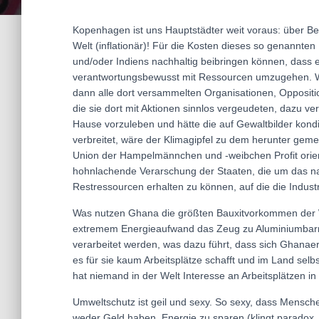
Kopenhagen ist uns Hauptstädter weit voraus: über Be
Welt (inflationär)! Für die Kosten dieses so genannten 
und/oder Indiens nachhaltig beibringen können, dass 
verantwortungsbewusst mit Ressourcen umzugehen. Wa
dann alle dort versammelten Organisationen, Oppositi
die sie dort mit Aktionen sinnlos vergeudeten, dazu v
Hause vorzuleben und hätte die auf Gewaltbilder kondi
verbreitet, wäre der Klimagipfel zu dem herunter gemen
Union der Hampelmännchen und -weibchen Profit orient
hohnlachende Verarschung der Staaten, die um das nac
Restressourcen erhalten zu können, auf die die Industri
Was nutzen Ghana die größten Bauxitvorkommen der W
extremem Energieaufwand das Zeug zu Aluminiumbarren
verarbeitet werden, was dazu führt, dass sich Ghanaer
es für sie kaum Arbeitsplätze schafft und im Land sel
hat niemand in der Welt Interesse an Arbeitsplätzen 
Umweltschutz ist geil und sexy. So sexy, dass Mensch
weder Geld haben, Energie zu sparen (klingt paradox,