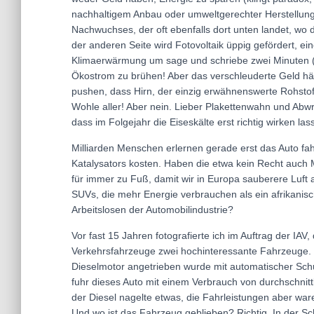
nachhaltigem Anbau oder umweltgerechter Herstellung
Nachwuchses, der oft ebenfalls dort unten landet, wo d
der anderen Seite wird Fotovoltaik üppig gefördert, e
Klimaerwärmung um sage und schriebe zwei Minuten (!) 
Ökostrom zu brühen! Aber das verschleuderte Geld hät
pushen, dass Hirn, der einzig erwähnenswerte Rohstof
Wohle aller! Aber nein. Lieber Plakettenwahn und Abw
dass im Folgejahr die Eiseskälte erst richtig wirken la
Milliarden Menschen erlernen gerade erst das Auto fahr
Katalysators kosten. Haben die etwa kein Recht auch M
für immer zu Fuß, damit wir in Europa sauberere Luft
SUVs, die mehr Energie verbrauchen als ein afrikanisc
Arbeitslosen der Automobilindustrie?
Vor fast 15 Jahren fotografierte ich im Auftrag der IAV
Verkehrsfahrzeuge zwei hochinteressante Fahrzeuge. 
Dieselmotor angetrieben wurde mit automatischer Schu
fuhr dieses Auto mit einem Verbrauch von durchschnittl
der Diesel nagelte etwas, die Fahrleistungen aber wa
Und wo ist das Fahrzeug geblieben? Richtig. In der S