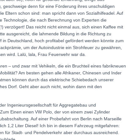
, geschweige denn für eine Förderung ihres unschuldigen
ie Eltern schon sind: man spricht dann von Sozialhilfeadel. Auf
ine Technologie, die nach Berechnung von Experten die
verzögert! Das reicht nicht einmal aus, sich einen Kaffee mit
te ausgereicht, die lahmende Bildung in die Richtung zu
f in Deutschland, hoch profitabel gefördert werden könnte zum
rackprämie, um der Autoindustrie ein Strohfeuer zu gewähren,
ssen wird. Lalü, lala, Frau Feuerwehr war da.
en – und zwar mit Vehikeln, die ein Bruchteil eines fabrikneuen
obilität? Am besten gehen alle Afrikaner, Chinesen und Inder
 atmen können durch das elektrische Schiebedach unserer
hes Dorf. Geht aber auch nicht, wohin dann mit den
, der Ingenieursgesellschaft für Aggregatebau und
Zum Einen einen VW Polo, der von einem zwei Zylinder
babschaltung. Auf einer Probefahrt von Berlin nach Marseille
ich 1,2 Liter Diesel! Ich bin in diesem Fahrzeug mitgefahren:
ren für Stadt- und Pendelverkehr aber durchaus ausreichend.
chublade.