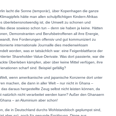
rlin lacht die Sonne (temporär), über Kopenhagen die ganze
Klimagipfels hätte man allen schulpflichtigen Kindern Afrikas
es überlebensnotwendig ist, die Umwelt zu schonen und
s diese sowieso schon tun – denn sie haben ja keine. Hätten
onen, Demonstranten und Berufsbetroffenen all ihre Energie,
erwandt, ihre Forderungen offensiv und gut kommuniziert zu
tionierte internationale Journaille dies medienwirksam
delt worden, was er tatsächlich war: eine Feigenblattfarce der
ierter Shareholder-Value-Derivate. Was dort passierte, war die
kte Überleben kämpfen, aber über keine Mittel verfügen, ihre
enationen scharf sind. Beispiel gefällig?
elt, wenn amerikanische und japanische Konzerne dort unter
 machen, die dann in aller Welt – nur nicht in Ghana –
 das daraus hergestellte Zeug selbst nicht leisten können, da
bst natürlich nicht verarbeitet werden kann? Außer den Ghanaern
in Ghana – an Aluminium aber schon!
en, die in Deutschland durchs Wohlstandsloch geplumpst sind,
 ist aber so), noch für gesunde Ernährung, Dinge aus