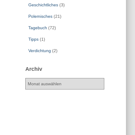
Geschichtliches
(3)
Polemisches
(21)
Tagebuch
(72)
Tipps
(1)
Verdichtung
(2)
Archiv
A
r
c
h
i
v