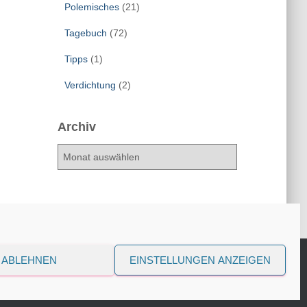
Polemisches
(21)
Tagebuch
(72)
Tipps
(1)
Verdichtung
(2)
Archiv
A
r
c
h
i
v
ABLEHNEN
EINSTELLUNGEN ANZEIGEN
Hestia | Entwickelt von
ThemeIsle