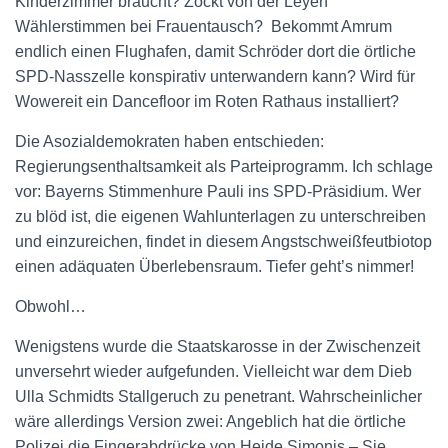
Kinderzimmer braucht? Zockt von der Leyen
Wählerstimmen bei Frauentausch? Bekommt Amrum
endlich einen Flughafen, damit Schröder dort die örtliche
SPD-Nasszelle konspirativ unterwandern kann? Wird für
Wowereit ein Dancefloor im Roten Rathaus installiert?
Die Asozialdemokraten haben entschieden:
Regierungsenthaltsamkeit als Parteiprogramm. Ich schlage
vor: Bayerns Stimmenhure Pauli ins SPD-Präsidium. Wer
zu blöd ist, die eigenen Wahlunterlagen zu unterschreiben
und einzureichen, findet in diesem Angstschweißfeutbiotop
einen adäquaten Überlebensraum. Tiefer geht’s nimmer!
Obwohl…
Wenigstens wurde die Staatskarosse in der Zwischenzeit
unversehrt wieder aufgefunden. Vielleicht war dem Dieb
Ulla Schmidts Stallgeruch zu penetrant. Wahrscheinlicher
wäre allerdings Version zwei: Angeblich hat die örtliche
Polizei die Fingerabdrücke von Heide Simonis – Sie