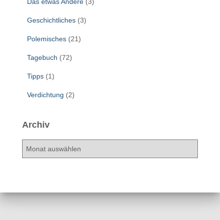
Das etwas Andere
(3)
Geschichtliches
(3)
Polemisches
(21)
Tagebuch
(72)
Tipps
(1)
Verdichtung
(2)
Archiv
A
r
c
h
i
v