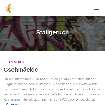
NAVI
Stallgeruch
POLEMISCHES
Gschmäckle
Ich bin mit meinem Auto nach Hause gekommen, nicht mit der
Flugbereitschaft des Deutschen Bundestages, mein Auto wurde
nicht gestohlen, ich kam vom Strand der Havel, nicht aus Alicante,
keiner wirft mir irgendetwas vor. Wie langweilig. Aber ich bin kein
Regierungsmitglied, auch nicht in der SPD, zwei Dinge, die sich
Weiterlesen