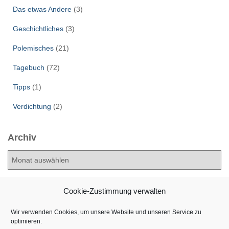
Das etwas Andere
(3)
Geschichtliches
(3)
Polemisches
(21)
Tagebuch
(72)
Tipps
(1)
Verdichtung
(2)
Archiv
A
r
c
h
Cookie-Zustimmung verwalten
i
v
Wir verwenden Cookies, um unsere Website und unseren Service zu
optimieren.