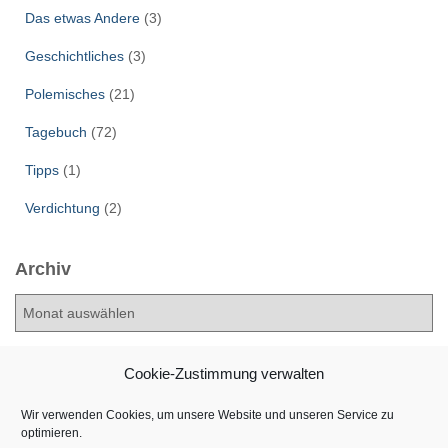
Das etwas Andere
(3)
Geschichtliches
(3)
Polemisches
(21)
Tagebuch
(72)
Tipps
(1)
Verdichtung
(2)
Archiv
A
r
c
h
Cookie-Zustimmung verwalten
i
v
Wir verwenden Cookies, um unsere Website und unseren Service zu
optimieren.