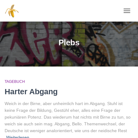
NAVI
Plebs
TAGEBUCH
Harter Abgang
Weich in der Birne, aber unheimlich hart im Abgang. Stuhl ist
keine Frage der Bildung, Gestühl eher, alles eine Frage der
pekuniären Potenz. Das wiederum hat nichts mit Birne zu tun, so
weich sie auch sein mag. Abgang, Bello. Themenwechsel, der
Deutsche ist weniger analorientiert, wie uns der neidische Rest
Weiterlesen