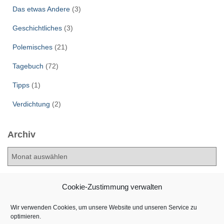
Das etwas Andere
(3)
Geschichtliches
(3)
Polemisches
(21)
Tagebuch
(72)
Tipps
(1)
Verdichtung
(2)
Archiv
A
r
c
h
Cookie-Zustimmung verwalten
i
v
Wir verwenden Cookies, um unsere Website und unseren Service zu
optimieren.