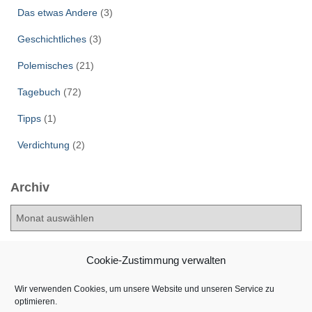
Das etwas Andere
(3)
Geschichtliches
(3)
Polemisches
(21)
Tagebuch
(72)
Tipps
(1)
Verdichtung
(2)
Archiv
A
r
c
h
Cookie-Zustimmung verwalten
i
v
Wir verwenden Cookies, um unsere Website und unseren Service zu
optimieren.