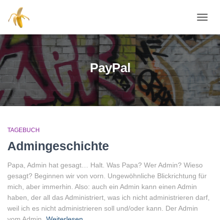
NAVI
PayPal
TAGEBUCH
Admingeschichte
Papa, Admin hat gesagt… Halt. Was Papa? Wer Admin? Wieso
gesagt? Beginnen wir von vorn. Ungewöhnliche Blickrichtung für
mich, aber immerhin. Also: auch ein Admin kann einen Admin
haben, der all das Administriert, was ich nicht administrieren darf,
weil ich es nicht administrieren soll und/oder kann. Der Admin
vom Admin.
Weiterlesen