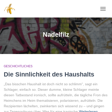
NAVI
Nadelfilz
GESCHICHTLICHES
Die Sinnlichkeit des Haushalts
„Das bisschen Haushalt ist doch nicht so schlimm“, sagt ein
Schlager, einfach so. Dieser dumme, kleine Schlager meinte
diesen Tatbestand ironisch, sollte aufrütteln, die tägliche Fron des
Heimchens im Heim thematisieren, polarisieren, aufrütteln. Die
Rezipienten lächelten, zwinkerten sich wissend zu – und gingen
zur Tagesordnung über. Was für eine tragische
Weiterlesen