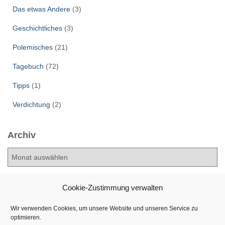
Das etwas Andere
(3)
Geschichtliches
(3)
Polemisches
(21)
Tagebuch
(72)
Tipps
(1)
Verdichtung
(2)
Archiv
A
r
c
h
Cookie-Zustimmung verwalten
i
v
Wir verwenden Cookies, um unsere Website und unseren Service zu
optimieren.