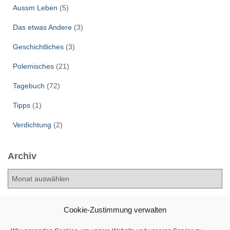
Aussm Leben
(5)
Das etwas Andere
(3)
Geschichtliches
(3)
Polemisches
(21)
Tagebuch
(72)
Tipps
(1)
Verdichtung
(2)
Archiv
A
r
c
h
Cookie-Zustimmung verwalten
i