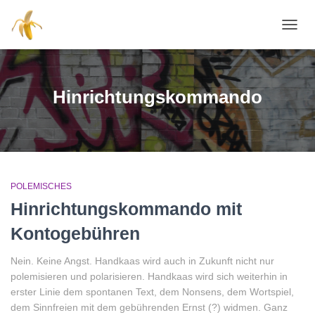
NAVI
Hinrichtungskommando
POLEMISCHES
Hinrichtungskommando mit
Kontogebühren
Nein. Keine Angst. Handkaas wird auch in Zukunft nicht nur
polemisieren und polarisieren. Handkaas wird sich weiterhin in
erster Linie dem spontanen Text, dem Nonsens, dem Wortspiel,
dem Sinnfreien mit dem gebührenden Ernst (?) widmen. Ganz