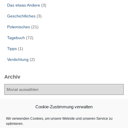
Das etwas Andere
(3)
Geschichtliches
(3)
Polemisches
(21)
Tagebuch
(72)
Tipps
(1)
Verdichtung
(2)
Archiv
A
r
c
h
Cookie-Zustimmung verwalten
i
v
Wir verwenden Cookies, um unsere Website und unseren Service zu
optimieren.