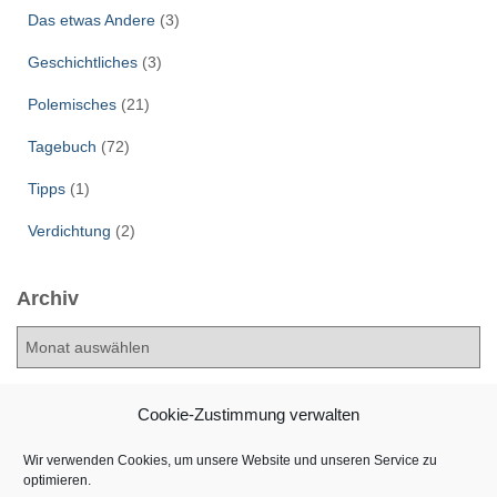
Das etwas Andere
(3)
Geschichtliches
(3)
Polemisches
(21)
Tagebuch
(72)
Tipps
(1)
Verdichtung
(2)
Archiv
A
r
c
h
Cookie-Zustimmung verwalten
i
v
Wir verwenden Cookies, um unsere Website und unseren Service zu
optimieren.