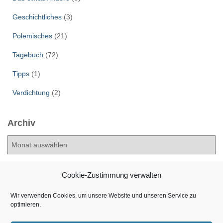
Geschichtliches
(3)
Polemisches
(21)
Tagebuch
(72)
Tipps
(1)
Verdichtung
(2)
Archiv
A
r
c
h
Cookie-Zustimmung verwalten
i
v
Wir verwenden Cookies, um unsere Website und unseren Service zu
optimieren.