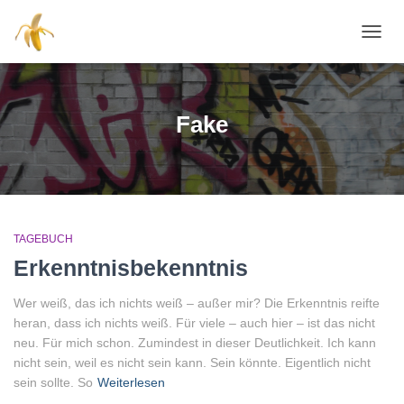
NAVI
Fake
TAGEBUCH
Erkenntnisbekenntnis
Wer weiß, das ich nichts weiß – außer mir? Die Erkenntnis reifte
heran, dass ich nichts weiß. Für viele – auch hier – ist das nicht
neu. Für mich schon. Zumindest in dieser Deutlichkeit. Ich kann
nicht sein, weil es nicht sein kann. Sein könnte. Eigentlich nicht
sein sollte. So
Weiterlesen