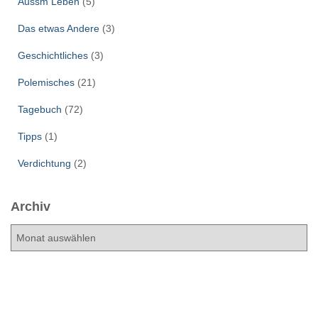
Aussm Leben
(5)
Das etwas Andere
(3)
Geschichtliches
(3)
Polemisches
(21)
Tagebuch
(72)
Tipps
(1)
Verdichtung
(2)
Archiv
A
r
c
h
i
v