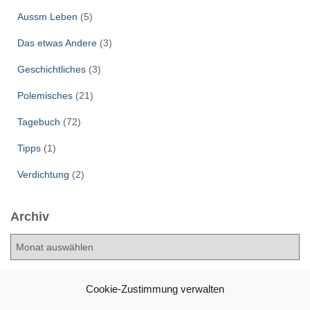
Aussm Leben
(5)
Das etwas Andere
(3)
Geschichtliches
(3)
Polemisches
(21)
Tagebuch
(72)
Tipps
(1)
Verdichtung
(2)
Archiv
A
r
c
h
Cookie-Zustimmung verwalten
i