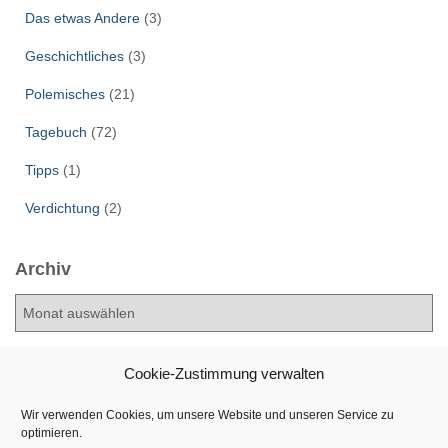
Das etwas Andere
(3)
Geschichtliches
(3)
Polemisches
(21)
Tagebuch
(72)
Tipps
(1)
Verdichtung
(2)
Archiv
A
r
c
h
Cookie-Zustimmung verwalten
i
v
Wir verwenden Cookies, um unsere Website und unseren Service zu
optimieren.