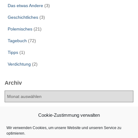
Das etwas Andere
(3)
Geschichtliches
(3)
Polemisches
(21)
Tagebuch
(72)
Tipps
(1)
Verdichtung
(2)
Archiv
A
r
c
h
Cookie-Zustimmung verwalten
i
v
Wir verwenden Cookies, um unsere Website und unseren Service zu
optimieren.