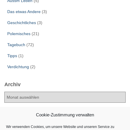
Aussm Leben
(5)
Das etwas Andere
(3)
Geschichtliches
(3)
Polemisches
(21)
Tagebuch
(72)
Tipps
(1)
Verdichtung
(2)
Archiv
A
r
c
h
Cookie-Zustimmung verwalten
i
v
Wir verwenden Cookies, um unsere Website und unseren Service zu