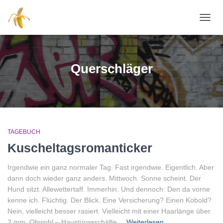
NAVI
Querschläger
TAGEBUCH
Kuscheltagsromanticker
Irgendwie ein ganz normaler Tag. Fast irgendwie. Eigentlich. Aber
dann doch wieder ganz anders. Mittwoch. Sonne scheint. Der
Hund sitzt. Allewettertaff. Immerhin. Und dennoch: Den da vorne
kenne ich. Flüchtig. Der Blick. Eine Versicherung? Einen Kobold?
Nein, vielleicht besser rasiert. Vielleicht mit einer Haarlänge über
2 mm. Obwohl – Haustürgeschäfte…
Weiterlesen