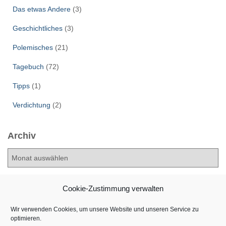
Das etwas Andere
(3)
Geschichtliches
(3)
Polemisches
(21)
Tagebuch
(72)
Tipps
(1)
Verdichtung
(2)
Archiv
A
r
c
h
Cookie-Zustimmung verwalten
i
v
Wir verwenden Cookies, um unsere Website und unseren Service zu
optimieren.