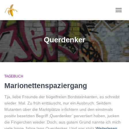
NAVI
Querdenker
TAGEBUCH
Marionettenspaziergang
Tja, liebe Freunde der bügelfreien Bordsteinkanten, es schreibt
wieder. Mal. Zu früh enttäuscht, nur ein Ausbruch. Seitdem
Mutanten über die Marktplätze irrlichtern und den einstmals
positiv besetzten Begriff ‚Querdenker‘ pervertiert haben, jucken
die Fingerchen wieder. Doch, aus gutem Grund nannte ich mich
viele lange Jahre lang Querdenker. Und war stolz
Weiterlesen