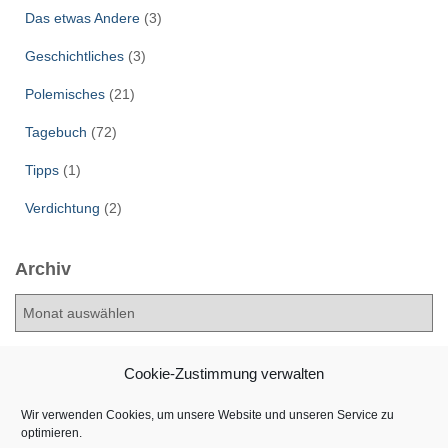
Das etwas Andere
(3)
Geschichtliches
(3)
Polemisches
(21)
Tagebuch
(72)
Tipps
(1)
Verdichtung
(2)
Archiv
A
r
c
h
Cookie-Zustimmung verwalten
i
v
Wir verwenden Cookies, um unsere Website und unseren Service zu
optimieren.