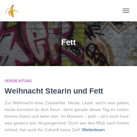
NAVI
Fett
VERDICHTUNG
Weihnacht Stearin und Fett
Zur Weihnacht einer Zauberfee. Heute, Leute, wird’s was geben,
heute könntest du dich freun‘, denn gerade dieser Tag im Leben
könnte Glanz und liebe sein. Im Moment – jetzt – ist’s noch heut‘,
was gestern war Vergangenheit. Doch wer den Blick nach hinten
scheut, hat auch für Zukunft keine Zeit!
Weiterlesen