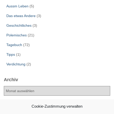
Aussm Leben
(5)
Das etwas Andere
(3)
Geschichtliches
(3)
Polemisches
(21)
Tagebuch
(72)
Tipps
(1)
Verdichtung
(2)
Archiv
A
r
c
h
Cookie-Zustimmung verwalten
i