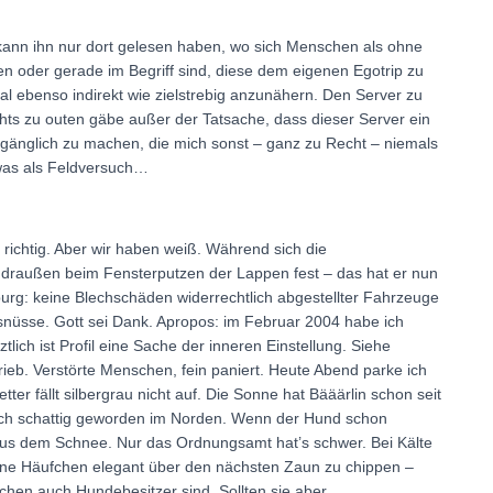
kann ihn nur dort gelesen haben, wo sich Menschen als ohne
n oder gerade im Begriff sind, diese dem eigenen Egotrip zu
l ebenso indirekt wie zielstrebig anzunähern. Den Server zu
ts zu outen gäbe außer der Tatsache, dass dieser Server ein
ugänglich zu machen, die mich sonst – ganz zu Recht – niemals
was als Feldversuch…
ichtig. Aber wir haben weiß. Während sich die
 draußen beim Fensterputzen der Lappen fest – das hat er nun
burg: keine Blechschäden widerrechtlich abgestellter Fahrzeuge
osnüsse. Gott sei Dank. Apropos: im Februar 2004 habe ich
tlich ist Profil eine Sache der inneren Einstellung. Siehe
trieb. Verstörte Menschen, fein paniert. Heute Abend parke ich
er fällt silbergrau nicht auf. Die Sonne hat Bääärlin schon seit
sch schattig geworden im Norden. Wenn der Hund schon
 aus dem Schnee. Nur das Ordnungsamt hat’s schwer. Bei Kälte
rorene Häufchen elegant über den nächsten Zaun zu chippen –
schen auch Hundebesitzer sind. Sollten sie aber.