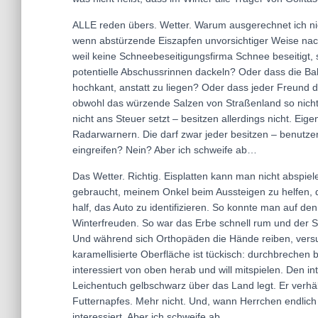
ALLE reden übers. Wetter. Warum ausgerechnet ich ni
wenn abstürzende Eiszapfen unvorsichtiger Weise na
weil keine Schneebeseitigungsfirma Schnee beseitigt, so
potentielle Abschussrinnen dackeln? Oder dass die B
hochkant, anstatt zu liegen? Oder dass jeder Freund
obwohl das würzende Salzen von Straßenland so nicht z
nicht ans Steuer setzt – besitzen allerdings nicht. Eig
Radarwarnern. Die darf zwar jeder besitzen – benutzen 
eingreifen? Nein? Aber ich schweife ab…
Das Wetter. Richtig. Eisplatten kann man nicht abspie
gebraucht, meinem Onkel beim Aussteigen zu helfen, 
half, das Auto zu identifizieren. So konnte man auf den
Winterfreuden. So war das Erbe schnell rum und der S
Und während sich Orthopäden die Hände reiben, versu
karamellisierte Oberfläche ist tückisch: durchbrechen 
interessiert von oben herab und will mitspielen. Den in
Leichentuch gelbschwarz über das Land legt. Er verhält 
Futternapfes. Mehr nicht. Und, wann Herrchen endli
interessiert. Aber ich schweife ab…