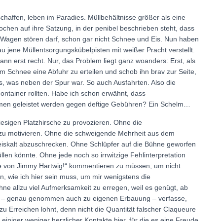
schaffen, leben im Paradies. Müllbehältnisse größer als eine
ochen auf ihre Satzung, in der penibel beschrieben steht, dass
 Wagen stören darf, schon gar nicht Schnee und Eis. Nun haben
u jene Müllentsorgungskübelpisten mit weißer Pracht verstellt.
nn erst recht. Nur, das Problem liegt ganz woanders: Erst, als
m Schnee eine Abfuhr zu erteilen und schob ihn brav zur Seite,
s, was neben der Spur war. So auch Ausfahrten. Also die
ontainer rollten. Habe ich schon erwähnt, dass
en geleistet werden gegen deftige Gebühren? Ein Schelm…
esigen Platzhirsche zu provozieren. Ohne die
 zu motivieren. Ohne die schweigende Mehrheit aus dem
iskalt abzuschrecken. Ohne Schlüpfer auf die Bühne geworfen
llen könnte. Ohne jede noch so irrwitzige Fehlinterpretation
tte von Jimmy Hartwig!“ kommentieren zu müssen, um nicht
, wie ich hier sein muss, um mir wenigstens die
ne allzu viel Aufmerksamkeit zu erregen, weil es genügt, ab
h sie – genau genommen auch zu eigenen Erbauung – verfasse,
zu Erreichen lohnt, denn nicht die Quantität falscher Claqueure
iniger weniger herzlicher Kontakte hier, für die es eine Freude