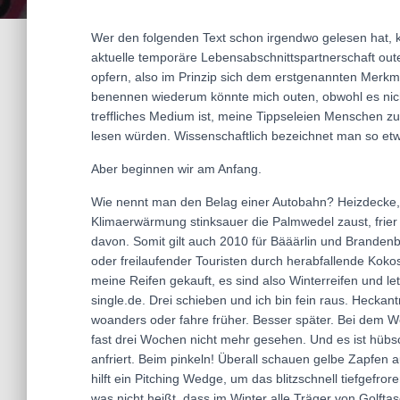
Wer den folgenden Text schon irgendwo gelesen hat, 
aktuelle temporäre Lebensabschnittspartnerschaft oute
opfern, also im Prinzip sich dem erstgenannten Merkma
benennen wiederum könnte mich outen, obwohl es nich
treffliches Medium ist, meine Tippseleien Menschen z
lesen würden. Wissenschaftlich bezeichnet man so et
Aber beginnen wir am Anfang.
Wie nennt man den Belag einer Autobahn? Heizdecke, r
Klimaerwärmung stinksauer die Palmwedel zaust, frier
davon. Somit gilt auch 2010 für Bääärlin und Branden
oder freilaufender Touristen durch herabfallende Kok
meine Reifen gekauft, es sind also Winterreifen und letz
single.de. Drei schieben und ich bin fein raus. Heckan
woanders oder fahre früher. Besser später. Bei dem Wett
fast drei Wochen nicht mehr gesehen. Und es ist hüb
anfriert. Beim pinkeln! Überall schauen gelbe Zapfen
hilft ein Pitching Wedge, um das blitzschnell tiefgef
was nicht heißt, dass im Winter alle Träger von Golfta