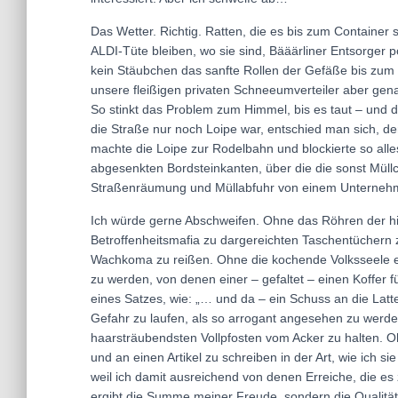
Das Wetter. Richtig. Ratten, die es bis zum Container 
ALDI-Tüte bleiben, wo sie sind, Bääärliner Entsorger p
kein Stäubchen das sanfte Rollen der Gefäße bis zum
unsere fleißigen privaten Schneeumverteiler aber gena
So stinkt das Problem zum Himmel, bis es taut – und da
die Straße nur noch Loipe war, entschied man sich, de
machte die Loipe zur Rodelbahn und blockierte so alle
abgesenkten Bordsteinkanten, über die die sonst Müllc
Straßenräumung und Müllabfuhr von einem Unternehm
Ich würde gerne Abschweifen. Ohne das Röhren der hi
Betroffenheitsmafia zu dargereichten Taschentüchern
Wachkoma zu reißen. Ohne die kochende Volksseele e
zu werden, von denen einer – gefaltet – einen Koffer fü
eines Satzes, wie: „… und da – ein Schuss an die La
Gefahr zu laufen, als so arrogant angesehen zu werden
haarsträubendsten Vollpfosten vom Acker zu halten. Oh
und an einen Artikel zu schreiben in der Art, wie ic
weil ich damit ausreichend von denen Erreiche, die es 
ergibt die Summe meiner Freude, sondern die Qualität e