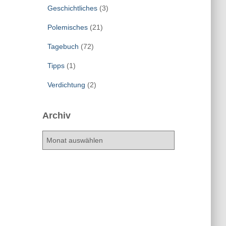
Geschichtliches
(3)
Polemisches
(21)
Tagebuch
(72)
Tipps
(1)
Verdichtung
(2)
Archiv
A
r
c
h
i
v