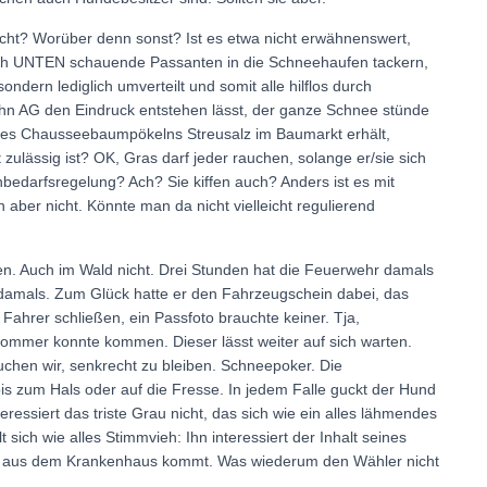
cht? Worüber denn sonst? Ist es etwa nicht erwähnenswert,
ch UNTEN schauende Passanten in die Schneehaufen tackern,
ndern lediglich umverteilt und somit alle hilflos durch
ahn AG den Eindruck entstehen lässt, der ganze Schnee stünde
 des Chausseebaumpökelns Streusalz im Baumarkt erhält,
ulässig ist? OK, Gras darf jeder rauchen, solange er/sie sich
enbedarfsregelung? Ach? Sie kiffen auch? Anders ist es mit
aber nicht. Könnte man da nicht vielleicht regulierend
len. Auch im Wald nicht. Drei Stunden hat die Feuerwehr damals
damals. Zum Glück hatte er den Fahrzeugschein dabei, das
 Fahrer schließen, ein Passfoto brauchte keiner. Tja,
ommer konnte kommen. Dieser lässt weiter auf sich warten.
chen wir, senkrecht zu bleiben. Schneepoker. Die
bis zum Hals oder auf die Fresse. In jedem Falle guckt der Hund
teressiert das triste Grau nicht, das sich wie ein alles lähmendes
sich wie alles Stimmvieh: Ihn interessiert der Inhalt seines
ch aus dem Krankenhaus kommt. Was wiederum den Wähler nicht