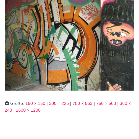
Größe:
150 × 150
|
300 × 225
|
750 × 563
|
750 × 563
|
360 ×
240
|
1600 × 1200