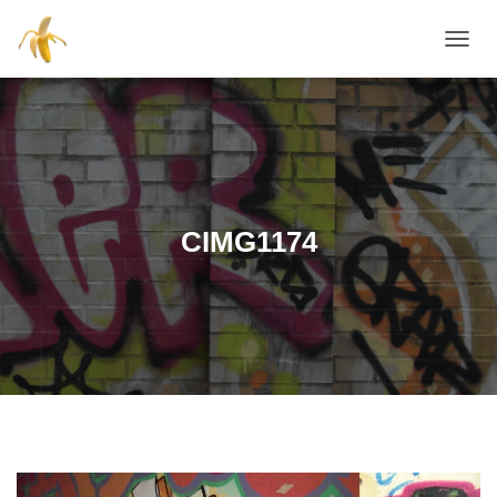
NAVI
CIMG1174